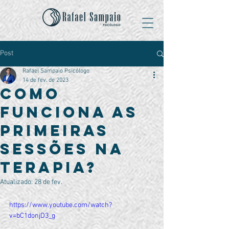
Post
Rafael Sampaio Psicólogo
14 de fev. de 2023
Como
funciona as
primeiras
sessões na
terapia?
Atualizado:
28 de fev.
https://www.youtube.com/watch?
v=bC1donjD3_g