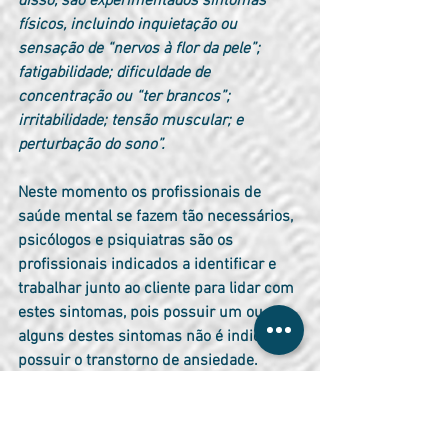
disso, são experimentados sintomas 
físicos, incluindo inquietação ou 
sensação de “nervos à flor da pele”; 
fatigabilidade; dificuldade de 
concentração ou “ter brancos”; 
irritabilidade; tensão muscular; e 
perturbação do sono”.
Neste momento os profissionais de 
saúde mental se fazem tão necessários, 
psicólogos e psiquiatras são os 
profissionais indicados a identificar e 
trabalhar junto ao cliente para lidar com 
estes sintomas, pois possuir um ou 
alguns destes sintomas não é indicio de 
possuir o transtorno de ansiedade.
Primeiramente o psicólogo irá identificar 
sobre que tipo de ansiedade está 