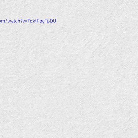
com/watch?v=TqktPpgTpDU