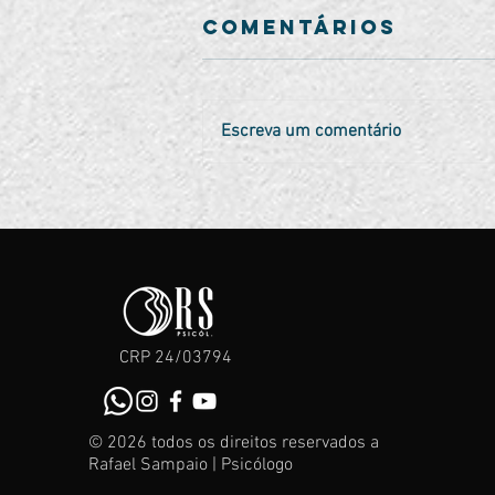
Comentários
Escreva um comentário
Desvendando a
Auto
Sabotagem:
Alcance seus
Objetivos e
Supere
CRP 24/03794
Desafios
© 2026 todos os direitos reservados a
Rafael Sampaio | Psicólogo