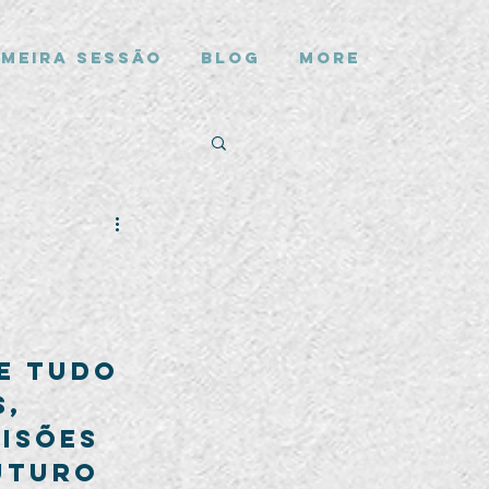
imeira Sessão
Blog
More
e tudo 
, 
isões 
uturo 