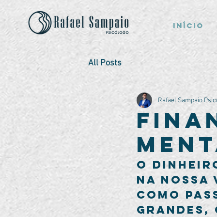
Início
All Posts
Rafael Sampaio Psic
Fina
ment
O dinheir
na nossa 
como pass
grandes, 