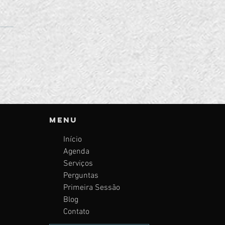
que é a
siedade?
vo procurar
Menu
r ajuda?
Início
Agenda
Serviços
Perguntas
Primeira Sessão
Blog
Contato