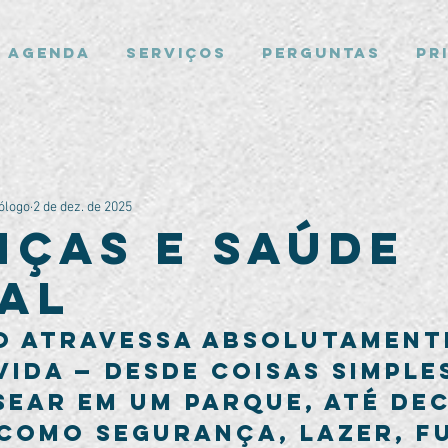
Agenda
Serviços
Perguntas
Pr
ólogo
2 de dez. de 2025
nças e saúde
al
o atravessa absolutament
vida — desde coisas simples
ear em um parque, até dec
como segurança, lazer, f