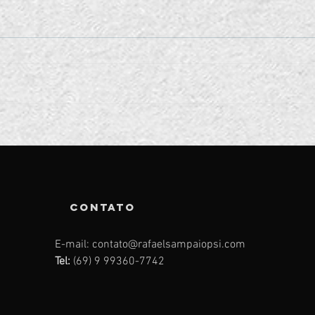
Como funciona
O 
as primeiras
An
sessões na
De
terapia?
po
CONTATO
E-mail:
contato@rafaelsampaiopsi.com
Tel:
(69) 9 99360-7742