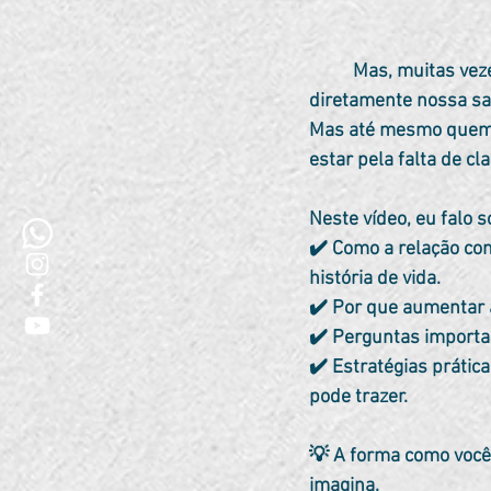
	Mas, muitas vezes, não percebemos como a forma que lidamos com o dinheiro influencia 
diretamente nossa saú
Mas até mesmo quem g
estar pela falta de cl
Neste vídeo, eu falo s
✔️ Como a relação co
história de vida. 
✔️ Por que aumentar 
✔️ Perguntas importan
✔️ Estratégias prática
pode trazer. 
💡 A forma como você
imagina.