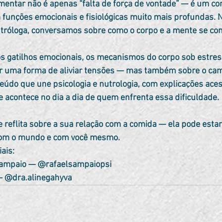
funções emocionais e fisiológicas muito mais profundas. Ne
nutróloga, conversamos sobre como o corpo e a mente se co
r uma forma de aliviar tensões — mas também sobre o cami
teúdo que une psicologia e nutrologia, com explicações aces
 acontece no dia a dia de quem enfrenta essa dificuldade.
 e reflita sobre a sua relação com a comida — ela pode esta
com o mundo e com você mesmo. 
ais:
 Sampaio — @rafaelsampaiopsi
a — @dra.alinegahyva