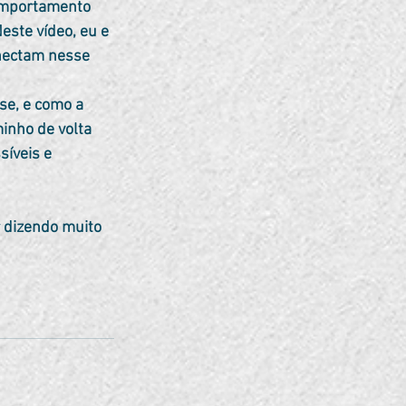
ste vídeo, eu e 
nectam nesse 
nho de volta 
síveis e 
r dizendo muito 