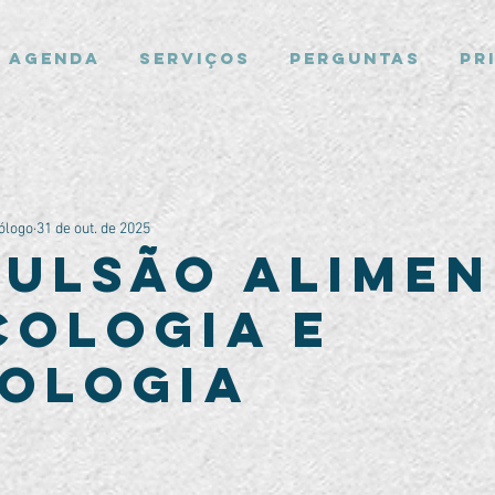
Agenda
Serviços
Perguntas
Pr
ólogo
31 de out. de 2025
ulsão Alimen
icologia e
ologia