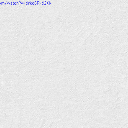
com/watch?v=drkc8R-d2Xk