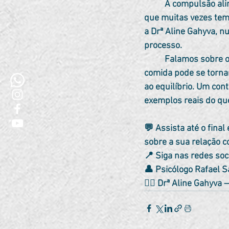
	A compulsão alimentar não é apenas “falta de força de vontade” — é um comportamento 
que muitas vezes tem 
a Drª Aline Gahyva, 
processo.
	Falamos sobre os gatilhos emocionais, os mecanismos do corpo sob estresse, e como a 
comida pode se torna
ao equilíbrio. Um con
exemplos reais do que
💬 Assista até o final
sobre a sua relação 
📍 Siga nas redes soci
👤 Psicólogo Rafael
👩‍⚕️ Drª Aline Gahyv